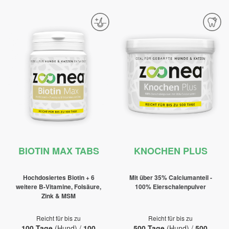
BIOTIN MAX TABS
KNOCHEN PLUS
Hochdosiertes Biotin + 6
Mit über 35% Calciumanteil -
weitere B-Vitamine, Folsäure,
100% Eierschalenpulver
Zink & MSM
Reicht für bis zu
Reicht für bis zu
100 Tage
(Hund) /
100
500 Tage
(Hund) /
500