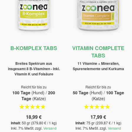
B-KOMPLEX TABS
VITAMIN COMPLETE
TABS
Breites Spektrum aus
11 Vitamine + Mineralien,
insgesamt 8 B-Vitaminen - Inkl.
Spurenelemente und Kurkuma
Vitamin K und Folsäure
Reicht für bis zu
Reicht für bis zu
100 Tage
(Hund) /
200
50 Tage
(Hund) /
100 Tage
Tage
(Katze)
(Katze)
Bewertung:
Bewertung:
100%
100%
18,99 €
17,99 €
Inhalt
: 50 gr (379,80 € / 1 kg)
Inhalt
: 75 gr (239,87 € / 1 kg)
Inkl. 7% MwSt. zzgl.
Versand
Inkl. 7% MwSt. zzgl.
Versand