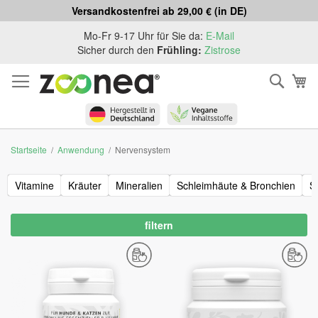
Versandkostenfrei ab 29,00 € (in DE)
Zum
Mo-Fr 9-17 Uhr für Sie da:
E-Mail
Inhalt
Sicher durch den
Frühling:
Zistrose
springen
Such
Me
Startseite
Anwendung
Nervensystem
Vitamine
Kräuter
Mineralien
Schleimhäute & Bronchien
S
filtern