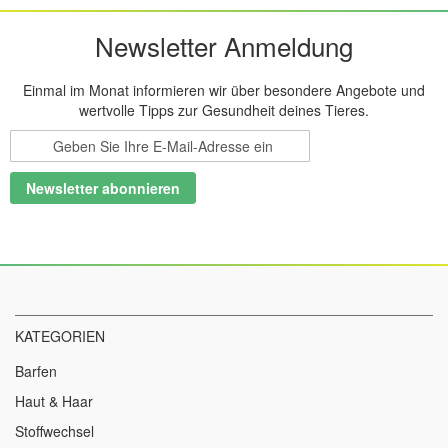
Newsletter Anmeldung
Einmal im Monat informieren wir über besondere Angebote und
wertvolle Tipps zur Gesundheit deines Tieres.
Melden
Sie
sich
Newsletter abonnieren
für
unseren
Newsletter
an:
KATEGORIEN
Barfen
Haut & Haar
Stoffwechsel