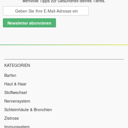
wertvolle Tipps zur Gesundheit deines Tieres.
Melden
Sie
sich
Newsletter abonnieren
für
unseren
Newsletter
an:
KATEGORIEN
Barfen
Haut & Haar
Stoffwechsel
Nervensystem
Schleimhäute & Bronchien
Zistrose
Immunsystem