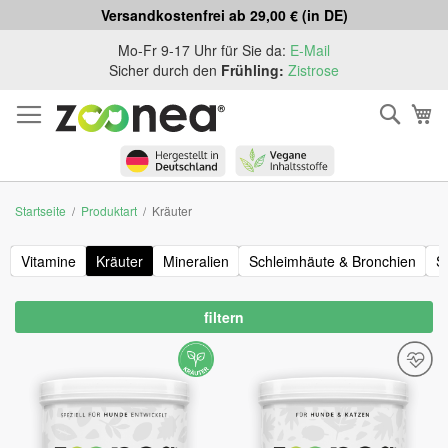
Versandkostenfrei ab 29,00 € (in DE)
Zum
Mo-Fr 9-17 Uhr für Sie da:
E-Mail
Inhalt
Sicher durch den
Frühling:
Zistrose
springen
Such
Me
Startseite
Produktart
Kräuter
Vitamine
Kräuter
Mineralien
Schleimhäute & Bronchien
S
filtern