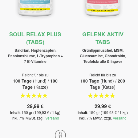
SOUL RELAX PLUS
GELENK AKTIV
(TABS)
TABS
Baldrian, Hopfenzapfen,
Grünlippmuschel, MSM,
Passionsblume, L-Tryptophan +
Glucosamine, Chondroitin,
7 B-Vitamine
Teufelskralle & Ingwer
Reicht für bis zu
Reicht für bis zu
100 Tage
(Hund) /
100
100 Tage
(Hund) /
200
Tage
(Katze)
Tage
(Katze)
Bewertung:
Bewertung:
100%
100%
29,99 €
29,99 €
Inhalt
: 150 gr (199,93 € / 1 kg)
Inhalt
: 150 gr (199,93 € / 1 kg)
Inkl. 7% MwSt. zzgl.
Versand
Inkl. 7% MwSt. zzgl.
Versand