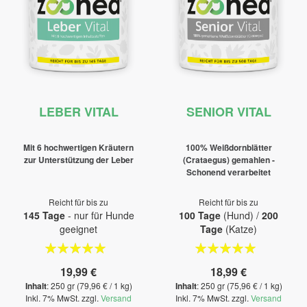
LEBER VITAL
SENIOR VITAL
Mit 6 hochwertigen Kräutern
100% Weißdornblätter
zur Unterstützung der Leber
(Crataegus) gemahlen -
Schonend verarbeitet
Reicht für bis zu
Reicht für bis zu
145 Tage
- nur für Hunde
100 Tage
(Hund) /
200
geeignet
Tage
(Katze)
Bewertung:
Bewertung:
100%
100%
19,99 €
18,99 €
Inhalt
: 250 gr (79,96 € / 1 kg)
Inhalt
: 250 gr (75,96 € / 1 kg)
Inkl. 7% MwSt. zzgl.
Versand
Inkl. 7% MwSt. zzgl.
Versand