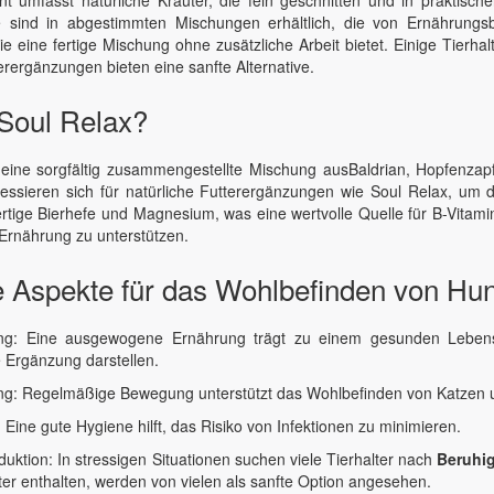
 sind in abgestimmten Mischungen erhältlich, die von Ernährungsb
sie eine fertige Mischung ohne zusätzliche Arbeit bietet. Einige Tier
terergänzungen bieten eine sanfte Alternative.
 Soul Relax?
 eine sorgfältig zusammengestellte Mischung ausBaldrian, Hopfenzapf
eressieren sich für natürliche Futterergänzungen wie Soul Relax, um 
ige Bierhefe und Magnesium, was eine wertvolle Quelle für B-Vitamine
rnährung zu unterstützen.
e Aspekte für das Wohlbefinden von Hu
ng: Eine ausgewogene Ernährung trägt zu einem gesunden Lebenss
e Ergänzung darstellen.
g: Regelmäßige Bewegung unterstützt das Wohlbefinden von Katzen
 Eine gute Hygiene hilft, das Risiko von Infektionen zu minimieren.
duktion: In stressigen Situationen suchen viele Tierhalter nach
Beruhig
ter enthalten, werden von vielen als sanfte Option angesehen.