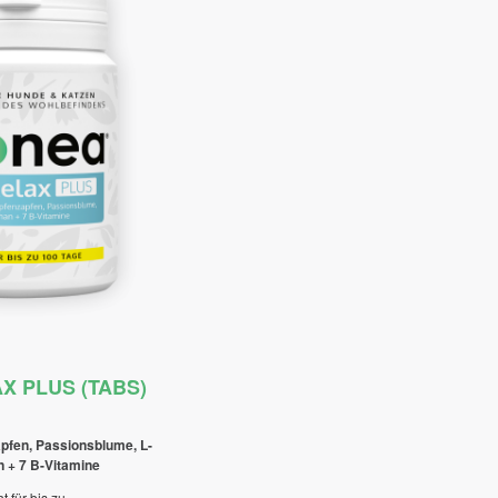
X PLUS (TABS)
apfen, Passionsblume, L-
n + 7 B-Vitamine
t für bis zu