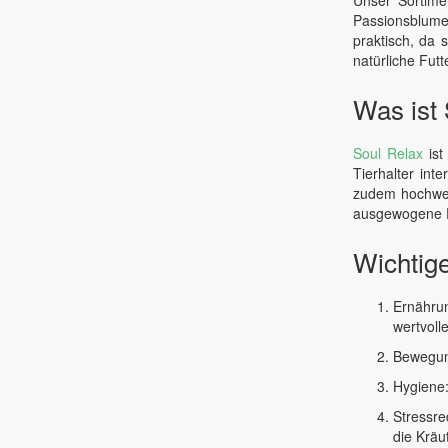
Passionsblume
praktisch, da 
natürliche Fut
Was ist
Soul Relax
ist
Tierhalter int
zudem hochwert
ausgewogene E
Wichtig
Ernähru
wertvoll
Bewegun
Hygiene:
Stressre
die Kräu