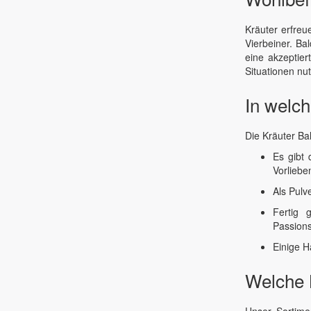
Kräuter erfreu
Vierbeiner. Ba
eine akzeptier
Situationen nu
In welch
Die Kräuter Ba
Es gibt 
Vorliebe
Als Pulv
Fertig 
Passion
Einige H
Welche 
Unser Sortimen