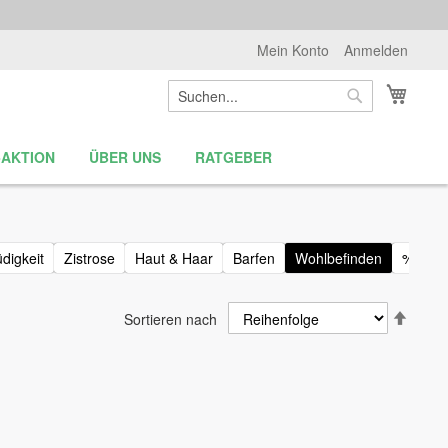
Mein Konto
Anmelden
Suche
Mein 
Suche
-AKTION
ÜBER UNS
RATGEBER
digkeit
Zistrose
Haut & Haar
Barfen
Wohlbefinden
%-Akti
Abste
Sortieren nach
sortie