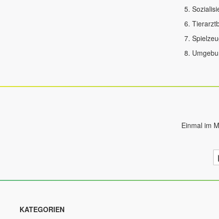
Sozialis
Tierarzt
Spielzeu
Umgebun
Einmal im M
M
S
si
fü
u
N
KATEGORIEN
a