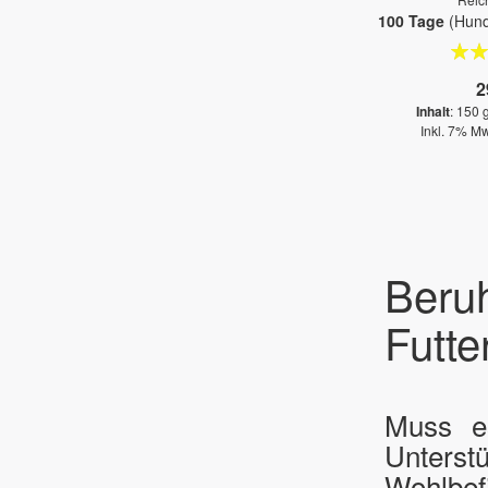
100 Tage
(Hund
Bewe
2
Inhalt
: 150 
Inkl. 7% Mw
Beru
Futt
Muss es
Unterst
Wohlbef