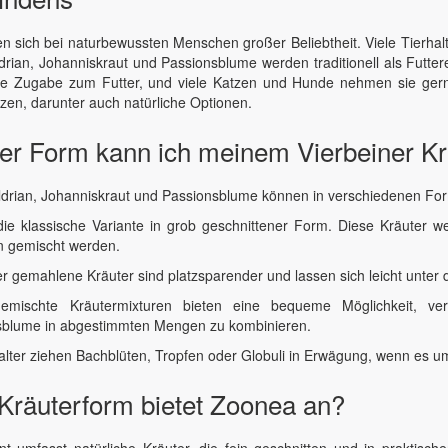
en sich bei naturbewussten Menschen großer Beliebtheit. Viele Tierhalt
ldrian, Johanniskraut und Passionsblume werden traditionell als Futt
te Zugabe zum Futter, und viele Katzen und Hunde nehmen sie gerne a
tzen, darunter auch natürliche Optionen.
er Form kann ich meinem Vierbeiner Kr
ldrian, Johanniskraut und Passionsblume können in verschiedenen For
die klassische Variante in grob geschnittener Form. Diese Kräuter 
n gemischt werden.
er gemahlene Kräuter sind platzsparender und lassen sich leicht unter 
gemischte Kräutermixturen bieten eine bequeme Möglichkeit, ve
sblume in abgestimmten Mengen zu kombinieren.
alter ziehen Bachblüten, Tropfen oder Globuli in Erwägung, wenn es um
Kräuterform bietet Zoonea an?
t umfasst natürliche Kräuter, die fein geschnitten und in praktisch