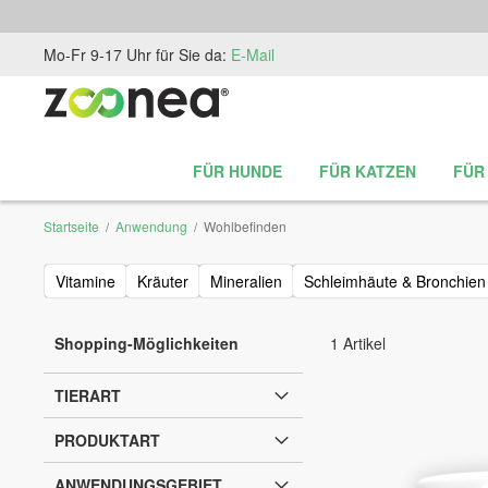
Zum
Mo-Fr 9-17 Uhr für Sie da:
E-Mail
Inhalt
springen
FÜR HUNDE
FÜR KATZEN
FÜR
Startseite
Anwendung
Wohlbefinden
Vitamine
Kräuter
Mineralien
Schleimhäute & Bronchien
Shopping-Möglichkeiten
1
Artikel
TIERART
PRODUKTART
ANWENDUNGSGEBIET