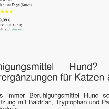
) /
100 Tage
(Katze)
rtung:
100%
9,99 €
gr (199,93 € / 1 kg)
St. zzgl.
Versand
higungsmittel Hund? 
erergänzungen für Katzen
 immer Beruhigungsmittel Hund sei
ützung mit Baldrian, Tryptophan und 
indens