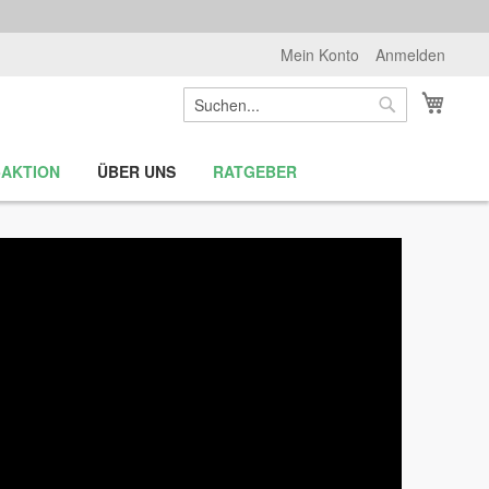
Mein Konto
Anmelden
Suche
Mein 
Suche
-AKTION
ÜBER UNS
RATGEBER