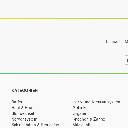
Einmal im M
M
S
si
fü
u
N
KATEGORIEN
a
Barfen
Herz- und Kreislaufsystem
Haut & Haar
Gelenke
Stoffwechsel
Organe
Nervensystem
Knochen & Zähne
Schleimhäute & Bronchien
Müdigkeit