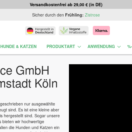
Versandkostenfrei ab 29,00 € (in DE)
Sicher durch den
Frühling:
Zistrose
 HUNDE & KATZEN
PRODUKTART
ANWENDUNG
%
rce GmbH
mstadt Köln
 geschrieben nur ausgewählte
gt sind. Es ist eine kleine aber
s hergestellt sind. Sogar unsere
s bieten wir hochwertige
lien die Hunden und Katzen ein