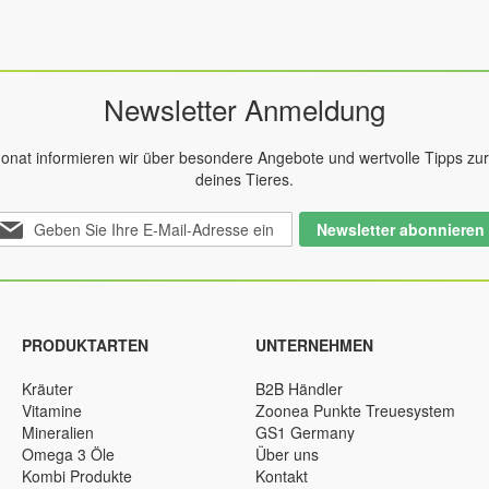
Newsletter Anmeldung
onat informieren wir über besondere Angebote und wertvolle Tipps zu
deines Tieres.
elden
Newsletter abonnieren
ie
ch
r
nseren
ewsletter
PRODUKTARTEN
UNTERNEHMEN
n:
Kräuter
B2B Händler
Vitamine
Zoonea Punkte Treuesystem
Mineralien
GS1 Germany
Omega 3 Öle
Über uns
Kombi Produkte
Kontakt