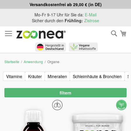
Versandkostenfrei ab 29,00 € (in DE)
Zum
Mo-Fr 9-17 Uhr für Sie da:
E-Mail
Inhalt
Sicher durch den
Frühling:
Zistrose
springen
Such
Me
Startseite
Anwendung
Organe
Vitamine
Kräuter
Mineralien
Schleimhäute & Bronchien
S
filtern