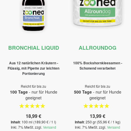
BRONCHIAL LIQUID
ALLROUNDOG
Aus 12 natürlichen Kräutern -
100% Bockshornkleesamen -
Flüssig, mit Pipette zur leichten
Schonend verarbeitet
Portionierung
Reicht für bis zu
Reicht für bis zu
100 Tage
- nur für Hunde
500 Tage
- nur für Hunde
geeignet
geeignet
Bewertung:
Bewertung:
100%
100%
18,99 €
13,99 €
Inhalt
: 100 ml (189,90 € / 1 l)
Inhalt
: 250 gr (55,96 € / 1 kg)
Inkl. 7% MwSt. zzgl.
Versand
Inkl. 7% MwSt. zzgl.
Versand